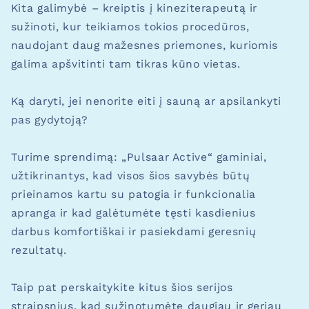
Kita galimybė – kreiptis į kineziterapeutą ir
sužinoti, kur teikiamos tokios procedūros,
naudojant daug mažesnes priemones, kuriomis
galima apšvitinti tam tikras kūno vietas.
Ką daryti, jei nenorite eiti į sauną ar apsilankyti
pas gydytoją?
Turime sprendimą: „Pulsaar Active“ gaminiai,
užtikrinantys, kad visos šios savybės būtų
prieinamos kartu su patogia ir funkcionalia
apranga ir kad galėtumėte tęsti kasdienius
darbus komfortiškai ir pasiekdami geresnių
rezultatų.
Taip pat perskaitykite kitus šios serijos
straipsnius, kad sužinotumėte daugiau ir geriau