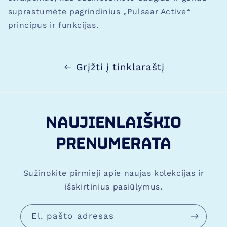
suprastumėte pagrindinius „Pulsaar Active“
principus ir funkcijas.
Grįžti į tinklaraštį
privacy-policy
,
contact
,
terms-and-conditions
,
homepage
,
naudojimo-privalumai
,
blank
.
NAUJIENLAIŠKIO
PRENUMERATA
Sužinokite pirmieji apie naujas kolekcijas ir
išskirtinius pasiūlymus.
El. pašto adresas