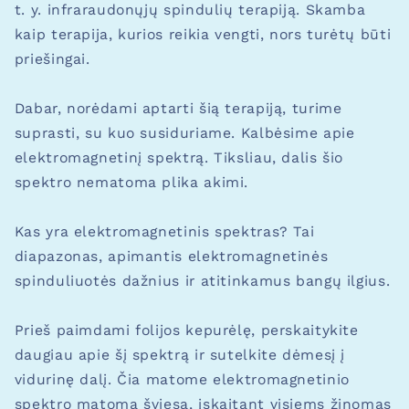
t. y. infraraudonųjų spindulių terapiją. Skamba
kaip terapija, kurios reikia vengti, nors turėtų būti
priešingai.
Dabar, norėdami aptarti šią terapiją, turime
suprasti, su kuo susiduriame. Kalbėsime apie
elektromagnetinį spektrą. Tiksliau, dalis šio
spektro nematoma plika akimi.
Kas yra elektromagnetinis spektras? Tai
diapazonas, apimantis elektromagnetinės
spinduliuotės dažnius ir atitinkamus bangų ilgius.
Prieš paimdami folijos kepurėlę, perskaitykite
daugiau apie šį spektrą ir sutelkite dėmesį į
vidurinę dalį. Čia matome elektromagnetinio
spektro matomą šviesą, įskaitant visiems žinomas