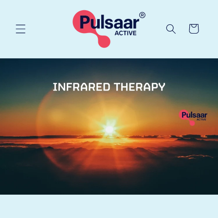
EITI Į
TURINĮ
Krepšelis