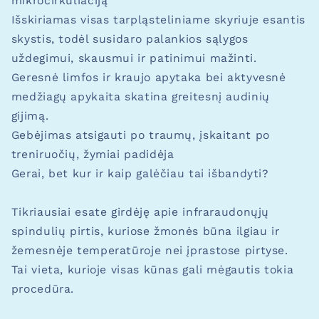
mikrocirkuliaciją
Išskiriamas visas tarpląsteliniame skyriuje esantis
skystis, todėl susidaro palankios sąlygos
uždegimui, skausmui ir patinimui mažinti.
Geresnė limfos ir kraujo apytaka bei aktyvesnė
medžiagų apykaita skatina greitesnį audinių
gijimą.
Gebėjimas atsigauti po traumų, įskaitant po
treniruočių, žymiai padidėja
Gerai, bet kur ir kaip galėčiau tai išbandyti?
Tikriausiai esate girdėję apie infraraudonųjų
spindulių pirtis, kuriose žmonės būna ilgiau ir
žemesnėje temperatūroje nei įprastose pirtyse.
Tai vieta, kurioje visas kūnas gali mėgautis tokia
procedūra.