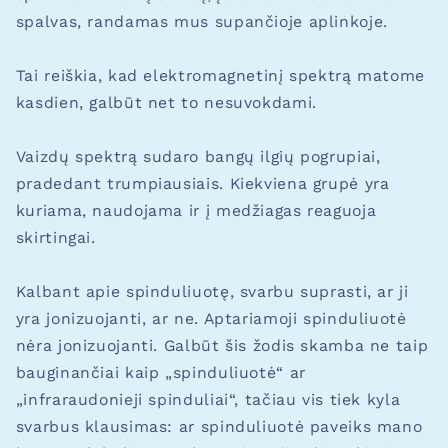
spalvas, randamas mus supančioje aplinkoje.
Tai reiškia, kad elektromagnetinį spektrą matome
kasdien, galbūt net to nesuvokdami.
Vaizdų spektrą sudaro bangų ilgių pogrupiai,
pradedant trumpiausiais. Kiekviena grupė yra
kuriama, naudojama ir į medžiagas reaguoja
skirtingai.
Kalbant apie spinduliuotę, svarbu suprasti, ar ji
yra jonizuojanti, ar ne. Aptariamoji spinduliuotė
nėra jonizuojanti. Galbūt šis žodis skamba ne taip
bauginančiai kaip „spinduliuotė“ ar
„infraraudonieji spinduliai“, tačiau vis tiek kyla
svarbus klausimas: ar spinduliuotė paveiks mano