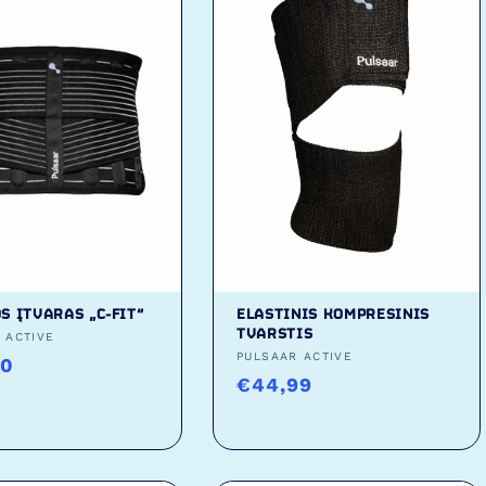
S ĮTVARAS „C-FIT“
ELASTINIS KOMPRESINIS
TVARSTIS
as:
 ACTIVE
Tiekėjas:
PULSAAR ACTIVE
ta
90
Įprasta
€44,99
kaina