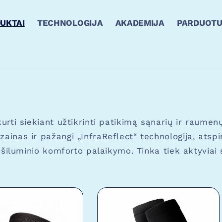
UKTAI
TECHNOLOGIJA
AKADEMIJA
PARDUOTU
kurti siekiant užtikrinti patikimą sąnarių ir raum
inas ir pažangi „InfraReflect“ technologija, atspind
r šiluminio komforto palaikymo. Tinka tiek aktyviai