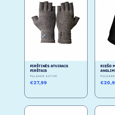
PIRŠTINĖS ATVIRAIS
RIEŠO 
PIRŠTAIS
ANGLIM
Tiekėjas:
PULSAAR ACTIVE
Tiekėj
PULSAAR
Įprasta
€27,99
Įpras
€20,
kaina
kaina