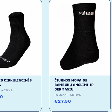
ĖS CIRKULIACINĖS
ČIURNOS MOVA SU
S
BAMBUKŲ ANGLIMI IR
GERMANIU
as:
 ACTIVE
Tiekėjas:
PULSAAR ACTIVE
ta
50
Įprasta
€27,50
kaina