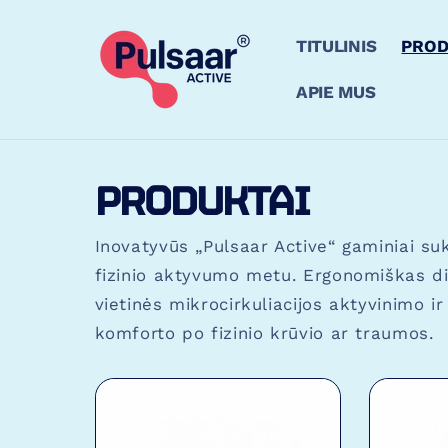
EITI Į
TURINĮ
TITULINIS
PROD
APIE MUS
PRODUKTAI
Inovatyvūs „Pulsaar Active“ gaminiai su
fizinio aktyvumo metu. Ergonomiškas diza
vietinės mikrocirkuliacijos aktyvinimo i
komforto po fizinio krūvio ar traumos.