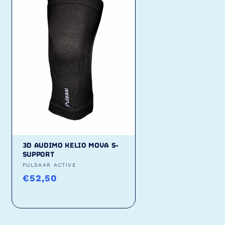
3D AUDIMO KELIO MOVA S-
SUPPORT
Tiekėjas:
PULSAAR ACTIVE
Įprasta
€52,50
kaina