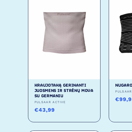
KRAUJOTAKĄ GERINANTI
NUGARO
JUOSMENS IR STRĖNŲ MOVA
Tiekėj
PULSAAR
SU GERMANIU
Įpras
€99,
Tiekėjas:
PULSAAR ACTIVE
kaina
Įprasta
€43,99
kaina