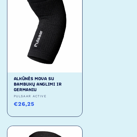
ALKŪNĖS MOVA SU
BAMBUKŲ ANGLIMI IR
GERMANIU
Tiekėjas:
PULSAAR ACTIVE
Įprasta
€26,25
kaina