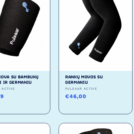
MOVA SU BAMBUKŲ
RANKŲ MOVOS SU
I IR GERMANIU
GERMANIU
as:
 ACTIVE
Tiekėjas:
PULSAAR ACTIVE
ta
99
Įprasta
€46,00
kaina