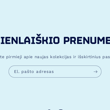
mepage
,
naudojimo-privalumai
,
blank
.
IENLAIŠKIO PRENUM
te pirmieji apie naujas kolekcijas ir išskirtinius pa
El. pašto adresas