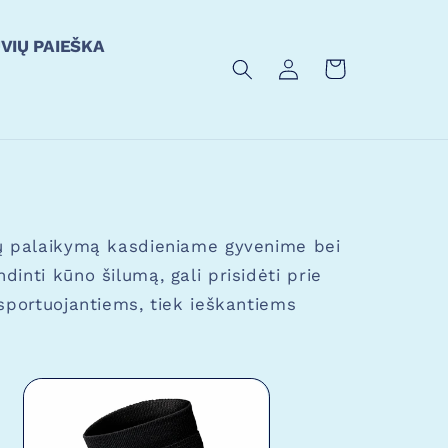
VIŲ PAIEŠKA
Prisijungti
Krepšelis
enų palaikymą kasdieniame gyvenime bei
inti kūno šilumą, gali prisidėti prie
 sportuojantiems, tiek ieškantiems