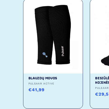
BLAUZDŲ MOVOS
BESIŪL
KOJINĖ
Tiekėjas:
PULSAAR ACTIVE
Tiekėj
PULSAAR
Įprasta
€41,99
Įpras
€29,
kaina
kaina