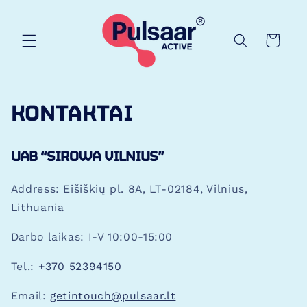
EITI Į
TURINĮ
Krepšelis
KONTAKTAI
UAB “SIROWA VILNIUS”
Address: Eišiškių pl. 8A, LT-02184, Vilnius,
Lithuania
Darbo laikas:
I-V 10:00-15:00
Tel.:
+370 52394150
Email:
getintouch@pulsaar.lt