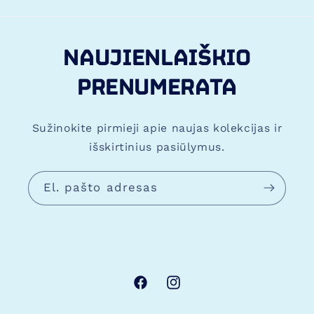
privacy-policy
,
contact
,
terms-and-conditions
,
homepage
,
naudojimo-privalumai
,
blank
.
NAUJIENLAIŠKIO
PRENUMERATA
Sužinokite pirmieji apie naujas kolekcijas ir
išskirtinius pasiūlymus.
El. pašto adresas
„Facebook“
„Instagram“